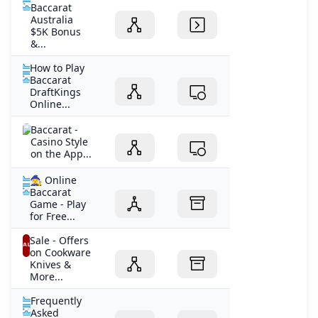
Baccarat
Australia
$5K Bonus
&...
How to Play
Baccarat
DraftKings
Online...
‎Baccarat -
Casino Style
on the App...
🧙 Online
Baccarat
Game - Play
for Free...
Sale - Offers
on Cookware
Knives &
More...
Frequently
Asked