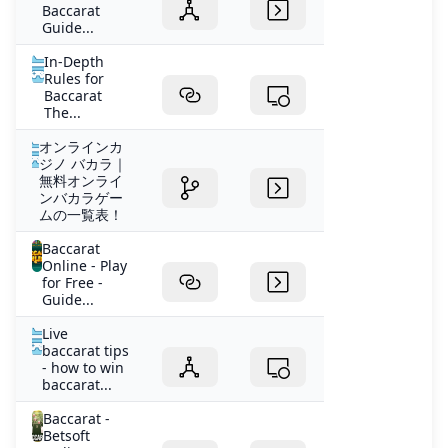
Baccarat
Guide...
In-Depth
Rules for
Baccarat
The...
オンラインカ
ジノ バカラ｜
無料オンライ
ンバカラゲー
ムの一覧表！
Baccarat
Online - Play
for Free -
Guide...
Live
baccarat tips
- how to win
baccarat...
Baccarat -
Betsoft