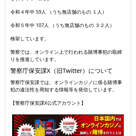
令和４年中 59人 （うち無店舗のもの １人）
令和５年中 107人 （うち無店舗のもの ３２人）
検挙しています。
警察では、オンライン上で行われる賭博事犯の取締
りを推進しています。
警察庁保安課X（旧Twitter）について
警察庁保安課では、オンラインカジノに係る賭博事
犯の違法性を周知する情報等を発信しています。
【警察庁保安課X公式アカウント】