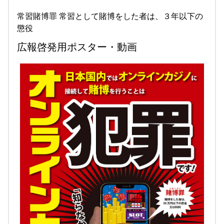
常習賭博罪 常習として賭博をした者は、３年以下の
懲役
広報啓発用ポスター・動画