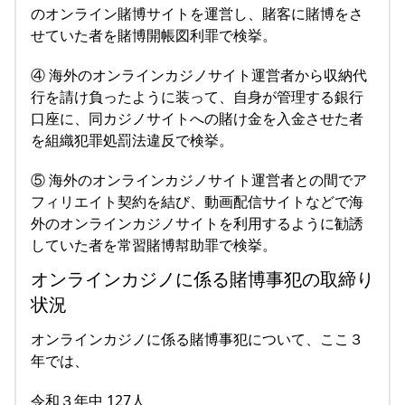
のオンライン賭博サイトを運営し、賭客に賭博をさ
せていた者を賭博開帳図利罪で検挙。
④ 海外のオンラインカジノサイト運営者から収納代
行を請け負ったように装って、自身が管理する銀行
口座に、同カジノサイトへの賭け金を入金させた者
を組織犯罪処罰法違反で検挙。
⑤ 海外のオンラインカジノサイト運営者との間でア
フィリエイト契約を結び、動画配信サイトなどで海
外のオンラインカジノサイトを利用するように勧誘
していた者を常習賭博幇助罪で検挙。
オンラインカジノに係る賭博事犯の取締り
状況
オンラインカジノに係る賭博事犯について、ここ３
年では、
令和３年中 127人