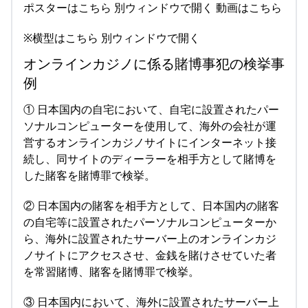
ポスターはこちら 別ウィンドウで開く 動画はこちら
※横型はこちら 別ウィンドウで開く
オンラインカジノに係る賭博事犯の検挙事
例
① 日本国内の自宅において、自宅に設置されたパー
ソナルコンピューターを使用して、海外の会社が運
営するオンラインカジノサイトにインターネット接
続し、同サイトのディーラーを相手方として賭博を
した賭客を賭博罪で検挙。
② 日本国内の賭客を相手方として、日本国内の賭客
の自宅等に設置されたパーソナルコンピューターか
ら、海外に設置されたサーバー上のオンラインカジ
ノサイトにアクセスさせ、金銭を賭けさせていた者
を常習賭博、賭客を賭博罪で検挙。
③ 日本国内において、海外に設置されたサーバー上