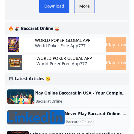
r
Download
More
クラップス、バカラ～
n
🔥 🎳 Baccarat Online 🥁
t
WORLD POKER GLOBAL APP
n
Play now
World Poker Free App777
WORLD POKER GLOBAL APP
Play now
World Poker Free App777
🎮 Latest Articles 😘
Play Online Baccarat in USA - Your Complete Real Money Guide Baccarat online is the most recommended way to play, but where do you start? Click here for how to play, variations, best online casinos, strategies, and tips. Whether you’re a beginner or an expert, an online baccarat table is available for you at nearly every U.S. online casino. We’ve reviewed the top casinos in the country and come up with those guaranteed to be regulated, safe, secure, and trustworthy. Below, we take a look at the top 5 best online Baccarat casinos:
Baccarat Online
Never Play Baccarat Online. Here are the Motives In the first place, you should be aware of your financial limitations. This is crucial because knowing your limits allows you to select the game versions that correspond with your budget. Create your free account or sign in to continue your search Sign in Welcome back By clicking Continue to join or sign in, you agree to LinkedIn’s User Agreement, Privacy Policy, and Cookie Policy. New to LinkedIn? Join now
Baccarat Online