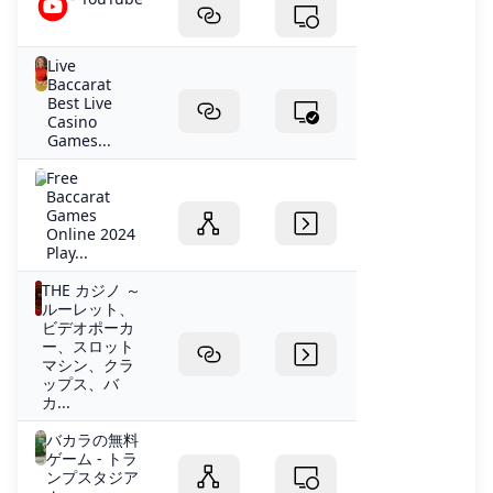
Live
Baccarat
Best Live
Casino
Games...
Free
Baccarat
Games
Online 2024
Play...
THE カジノ ～
ルーレット、
ビデオポーカ
ー、スロット
マシン、クラ
ップス、バ
カ...
バカラの無料
ゲーム - トラ
ンプスタジア