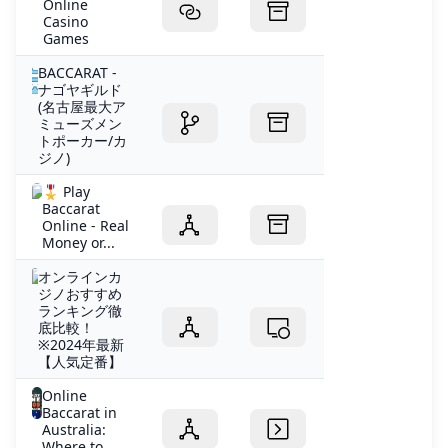
Online
Casino
Games
BACCARAT -
ナゴヤギルド
(名古屋最大ア
ミューズメン
トポーカー/カ
ジノ)
🎖️ Play
Baccarat
Online - Real
Money or...
オンラインカ
ジノおすすめ
ランキング徹
底比較！
※2024年最新
【人気定番】
Online
Baccarat in
Australia:
Where to...