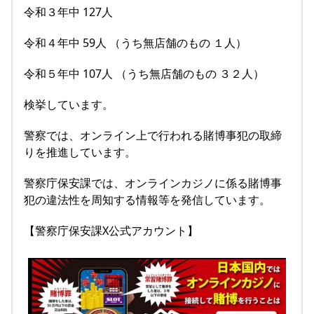
令和３年中 127人
令和４年中 59人 （うち無店舗のもの １人）
令和５年中 107人 （うち無店舗のもの ３２人）
検挙しています。
警察では、オンライン上で行われる賭博事犯の取締
りを推進しています。
警察庁保安課では、オンラインカジノに係る賭博事
犯の違法性を周知する情報等を発信しています。
【警察庁保安課X公式アカウント】