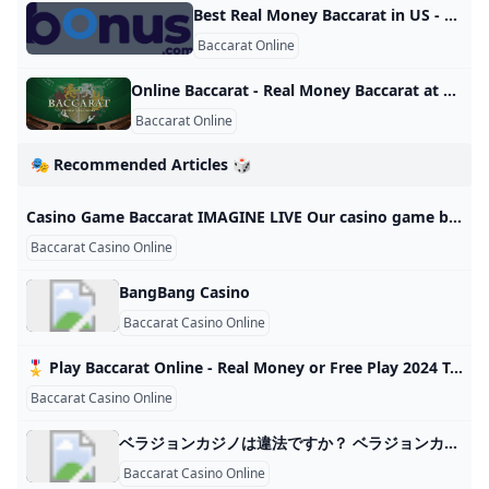
Best Real Money Baccarat in US - Top Sites To Play Our experts have ranked the best places to play real money baccarat online in with top sites, promotions, and offers. Written By: Craig Corbeels Updated: Apr 7, 2025 Fact checked by John Ferguson Fact checked by John Ferguson Your state doesn’t have real money online casinos, but you can play baccarat for cash prizes at the sweepstakes and social casinos below. 14.7 Rating35 Free Sweepstakes Coins With 1.5 Million WOW Coins Purchase WOW Vegas Casino - Get 5 Free SC + 250,000 WOW Coins on Sign Up
Baccarat Online
Online Baccarat - Real Money Baccarat at US Online Casinos Play baccarat online for real money in the US. Guide includes baccarat rules, game variations and tips. Get exclusive bonus offers at US online casinos. Regulation for online gambling is expanding at a rapid pace. Many states have started with legal sportsbooks, and a handful of states offer or are in the process of offering online casinos. Presently, these legal options include: New Jersey online casinos Pennsylvania online casinos Michigan online casinos West Virginia online casinos If you are in a legal state, you’ll be able to enjoy online baccarat and Punto Banco.
Baccarat Online
🎭 Recommended Articles 🎲
Casino Game Baccarat IMAGINE LIVE Our casino game baccarat is being presented only by female dealers & makes your players feels right there around the table.
Baccarat Casino Online
BangBang Casino
Baccarat Casino Online
🎖️ Play Baccarat Online - Real Money or Free Play 2024 Top Online Baccarat Casino Sites October 2024 - We’ve ranked the best casinos for free and real money baccarat games. Play now! Rank Casino Regional Flag Bonus Offer Play Online Offers Claimed Screenshot Pros More Details Casino Review #1 TOP RATED CASINO Exclusive Offer: 245,000 Gold Coins + 117.5 Free Sweepstakes CoinsBonus Play Now 2795claimed this offer in the last month Deposit options include- Exclusive promo code: CORGBONUS - Get rewarded with daily bonuses - Play your way with no redemption cap Visit SiteRead Hello Millions ReviewMore details 2 200 Gold Coins, 40 Sweeps Coins, and 100 diamondsBonus Play Now 1675claimed this offer in the last month Deposit options include- 1200+ Games, Slots & Live Dealer Games!
Baccarat Casino Online
ベラジョンカジノは違法ですか？ ベラジョンカジノはそのような違法性はなく、自信を持って安全で違法性のないオンラインカジノといえますが、理由として次の３つが挙げられます。 ベラ
Baccarat Casino Online