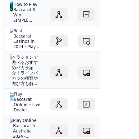
How to Play
Baccarat &
Win
SIMPLE...
Best
Baccarat
Casinos in
2024 - Play...
ベラジョンで
遊べるおすす
めバカラ紹
介！ライブバ
カラの種類や
遊び方も解...
Play
Baccarat
Online – Live
Dealer...
Play Online
Baccarat In
Australia
2024 -...