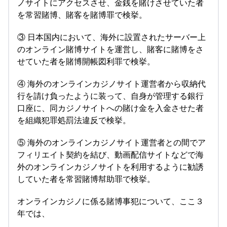
ノサイトにアクセスさせ、金銭を賭けさせていた者
を常習賭博、賭客を賭博罪で検挙。
③ 日本国内において、海外に設置されたサーバー上
のオンライン賭博サイトを運営し、賭客に賭博をさ
せていた者を賭博開帳図利罪で検挙。
④ 海外のオンラインカジノサイト運営者から収納代
行を請け負ったように装って、自身が管理する銀行
口座に、同カジノサイトへの賭け金を入金させた者
を組織犯罪処罰法違反で検挙。
⑤ 海外のオンラインカジノサイト運営者との間でア
フィリエイト契約を結び、動画配信サイトなどで海
外のオンラインカジノサイトを利用するように勧誘
していた者を常習賭博幇助罪で検挙。
オンラインカジノに係る賭博事犯について、ここ３
年では、