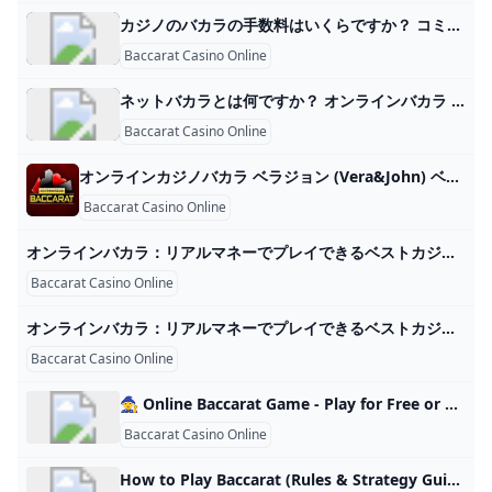
カジノのバカラの手数料はいくらですか？ コミッション（手数料） バンカーが勝利する毎に賭け金に対して5％のコミッションを徴収。
Baccarat Casino Online
ネットバカラとは何ですか？ オンラインバカラ とは オンラインバカラは、インターネット上で遊べるバカラゲームです。 バカラは、オンラインカジノにおいて、主要なゲームカテゴリー
Baccarat Casino Online
オンラインカジノバカラ ベラジョン (Vera&John) ベラジョンオンラインバカラでは、従来のバカラから最新のバリエーションまで魅力的なゲームを提供。今すぐ登録してプレイ! ベラジョンでは、40種類
Baccarat Casino Online
オンラインバカラ：リアルマネーでプレイできるベストカジノ i 2024 私たちのエキスパートガイドでオンラインでバカラをプレイする方法を学びましょう。最高のバカラサイトを見つけ、ルールを理解し、勝つバカラ戦略をマ
Baccarat Casino Online
オンラインバカラ：リアルマネーでプレイできるベストカジノ i 2024 私たちのエキスパートガイドでオンラインでバカラをプレイする方法を学びましょう。最高のバカラサイトを見つけ、ルールを理解し、勝つバカラ戦略をマ
Baccarat Casino Online
🧙 Online Baccarat Game - Play for Free or Real Money - Wizard of Odds Learn to play Baccarat online for free on mobile or PC. When you are ready for real money action find the best online casinos available in your country. Tweet$11000 SIGN UP BONUS Play $777 BONUS Play $3,000 Welcome Bonus Play Online Baccarat Whether you’re a baccarat beginner trying to understand the basics or an experienced master of the game trying to test out your latest strategy We invite you to play for fun on my baccarat trainer before risking real money in a casino or on your mobile.
Baccarat Casino Online
How to Play Baccarat (Rules & Strategy Guide 2024) Learn how to play baccarat and win with our expert guide. Discover baccarat charts & winning strategies & find the best casinos to play baccarat! Once a game reserved for royalty, baccarat is now enjoyed online by players across the world. With simple rules and some of the best odds players will find in a casino, baccarat is a fantastic casino table game for new and experienced players alike. Learn how to play baccarat like a pro with our baccarat rules, strategies and betting guide.