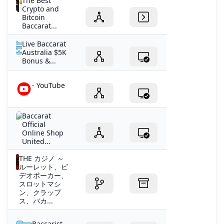
The Best
Crypto and
Bitcoin
Baccarat...
Live Baccarat
Australia $5K
Bonus &...
- YouTube
Baccarat
Official
Online Shop
United...
THE カジノ ～
ルーレット、ビ
デオポーカー、
スロットマシ
ン、クラップ
ス、バカ...
Baccarist