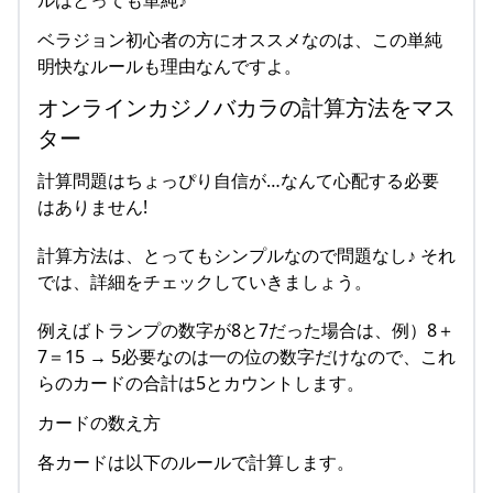
ルはとっても単純♪
ベラジョン初心者の方にオススメなのは、この単純
明快なルールも理由なんですよ。
オンラインカジノバカラの計算方法をマス
ター
計算問題はちょっぴり自信が…なんて心配する必要
はありません!
計算方法は、とってもシンプルなので問題なし♪ それ
では、詳細をチェックしていきましょう。
例えばトランプの数字が8と7だった場合は、例）8＋
7＝15 → 5必要なのは一の位の数字だけなので、これ
らのカードの合計は5とカウントします。
カードの数え方
各カードは以下のルールで計算します。