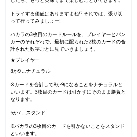
したら、もっと奥深くまで楽しむことができます。
トライする価値はありますよね!? それでは、張り切
って行ってみましょー!
バカラの3枚目のカードルールを、プレイヤーとバン
カーのそれぞれで、最初に配られた2枚のカードの合
計された数字ごとに見ていきましょう。
★プレイヤー
8か9 …ナチュラル
※カードを合計して8か9になることをナチュラルと
いいます。3枚目のカードは引かずにそのまま勝負と
なります。
6か7 …スタンド
※バカラの3枚目のカードを引かないことをスタンド
といいます。