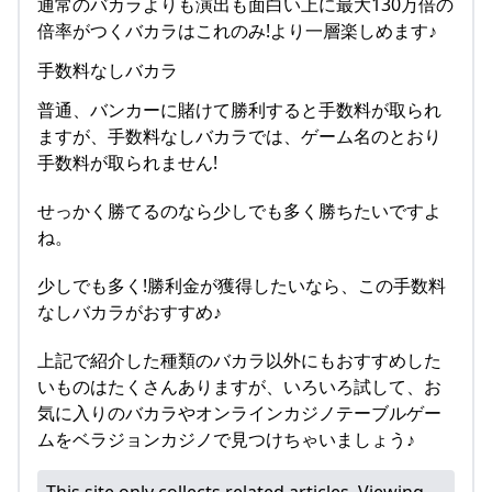
通常のバカラよりも演出も面白い上に最大130万倍の
倍率がつくバカラはこれのみ!より一層楽しめます♪
手数料なしバカラ
普通、バンカーに賭けて勝利すると手数料が取られ
ますが、手数料なしバカラでは、ゲーム名のとおり
手数料が取られません!
せっかく勝てるのなら少しでも多く勝ちたいですよ
ね。
少しでも多く!勝利金が獲得したいなら、この手数料
なしバカラがおすすめ♪
上記で紹介した種類のバカラ以外にもおすすめした
いものはたくさんありますが、いろいろ試して、お
気に入りのバカラやオンラインカジノテーブルゲー
ムをベラジョンカジノで見つけちゃいましょう♪