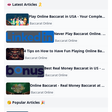
👄 Latest Articles 🎗️
Play Online Baccarat in USA - Your Complete Real Money Guide Baccarat online is the most recommended way to play, but where do you start? Click here for how to play, variations, best online casinos, strategies, and tips. Whether you’re a beginner or an expert, an online baccarat table is available for you at nearly every U.S. online casino. We’ve reviewed the top casinos in the country and come up with those guaranteed to be regulated, safe, secure, and trustworthy. Below, we take a look at the top 5 best online Baccarat casinos:
Baccarat Online
Never Play Baccarat Online. Here are the Motives In the first place, you should be aware of your financial limitations. This is crucial because knowing your limits allows you to select the game versions that correspond with your budget. Create your free account or sign in to continue your search Sign in Welcome back By clicking Continue to join or sign in, you agree to LinkedIn’s User Agreement, Privacy Policy, and Cookie Policy. New to LinkedIn? Join now
Baccarat Online
4 Tips on How to Have Fun Playing Online Baccarat - Our Culture On ‘Tarot Interlude’, the penultimate track on Pom Pom Squad’s sophomore album, Mia Berrin’s best friend spells out the definition of the Tower Card: “It’s… Denison Witmer has teamed up with Sufjan Stevens for a new single, ‘Older and Free’. Stevens produced the track, which you can hear below. “One… Phil Lesh, the co-founder and bassist of Grateful Dead, has died. According to a statement on his official social media accounts, Lesh “passed peacefully”… Summer Walker has announced her third studio album, Finally Over It.
Baccarat Online
Best Real Money Baccarat in US - Top Sites To Play Our experts have ranked the best places to play real money baccarat online in with top sites, promotions, and offers. Written By: Craig Corbeels Updated: Apr 7, 2025 Fact checked by John Ferguson Fact checked by John Ferguson Your state doesn’t have real money online casinos, but you can play baccarat for cash prizes at the sweepstakes and social casinos below. 14.7 Rating35 Free Sweepstakes Coins With 1.5 Million WOW Coins Purchase WOW Vegas Casino - Get 5 Free SC + 250,000 WOW Coins on Sign Up
Baccarat Online
Online Baccarat - Real Money Baccarat at US Online Casinos Play baccarat online for real money in the US. Guide includes baccarat rules, game variations and tips. Get exclusive bonus offers at US online casinos. Regulation for online gambling is expanding at a rapid pace. Many states have started with legal sportsbooks, and a handful of states offer or are in the process of offering online casinos. Presently, these legal options include: New Jersey online casinos Pennsylvania online casinos Michigan online casinos West Virginia online casinos If you are in a legal state, you’ll be able to enjoy online baccarat and Punto Banco.
Baccarat Online
😘 Popular Articles 🎉